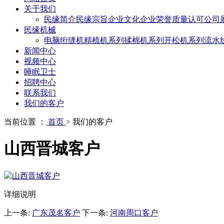
关于我们
民缘简介
民缘宗旨
企业文化
企业荣誉
质量认可
公司
民缘机械
电脑绗缝机
精梳机系列
揉棉机系列
开松机系列
流水
新闻中心
视频中心
睡眠卫士
招聘中心
联系我们
我们的客户
当前位置 ：
首页
>
我们的客户
山西晋城客户
详细说明
上一条:
广东茂名客户
下一条:
河南周口客户