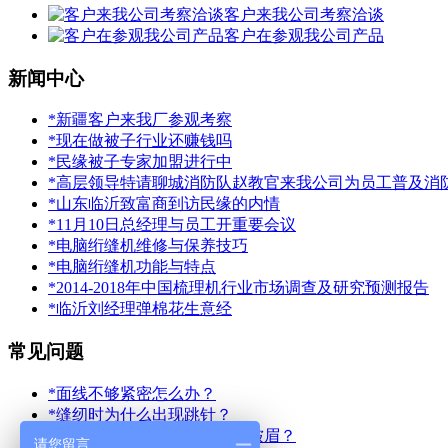
客户来我公司考察洽谈
客户在参观我公司产品
新闻中心
*新疆客户来我厂参观考察
*现在做被子行业还赚钱吗
*民缘被子专家加盟进行中
*高层领导特请聊城消防队赵教官来我公司为员工普及消
*山东临沂致富商到访民缘的内情
*11月10日总经理与员工开重要会议
*电脑绗缝机维修与保养技巧
*电脑绗缝机功能与特点
*2014-2018年中国梳理机行业市场调查及研究预测报告
*临沂刘经理弹棉花生意经
常见问题
*面线不够紧密怎么办？
*缝纫时为什么出现跳针？
*为什么绗缝出的被子有大量皱眉？
请您留言