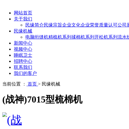
网站首页
关于我们
民缘简介
民缘宗旨
企业文化
企业荣誉
质量认可
公司
民缘机械
电脑绗缝机
精梳机系列
揉棉机系列
开松机系列
流水
新闻中心
视频中心
睡眠卫士
招聘中心
联系我们
我们的客户
当前位置 ：
首页
>
民缘机械
(战神)7015型梳棉机