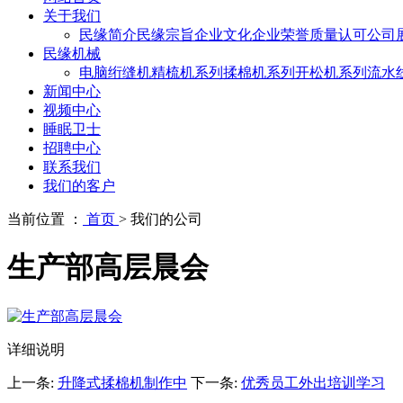
关于我们
民缘简介
民缘宗旨
企业文化
企业荣誉
质量认可
公司
民缘机械
电脑绗缝机
精梳机系列
揉棉机系列
开松机系列
流水
新闻中心
视频中心
睡眠卫士
招聘中心
联系我们
我们的客户
当前位置 ：
首页
>
我们的公司
生产部高层晨会
详细说明
上一条:
升降式揉棉机制作中
下一条:
优秀员工外出培训学习