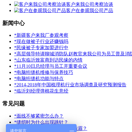
客户来我公司考察洽谈
客户在参观我公司产品
新闻中心
*新疆客户来我厂参观考察
*现在做被子行业还赚钱吗
*民缘被子专家加盟进行中
*高层领导特请聊城消防队赵教官来我公司为员工普及消
*山东临沂致富商到访民缘的内情
*11月10日总经理与员工开重要会议
*电脑绗缝机维修与保养技巧
*电脑绗缝机功能与特点
*2014-2018年中国梳理机行业市场调查及研究预测报告
*临沂刘经理弹棉花生意经
常见问题
*面线不够紧密怎么办？
*缝纫时为什么出现跳针？
*为什么绗缝出的被子有大量皱眉？
请您留言