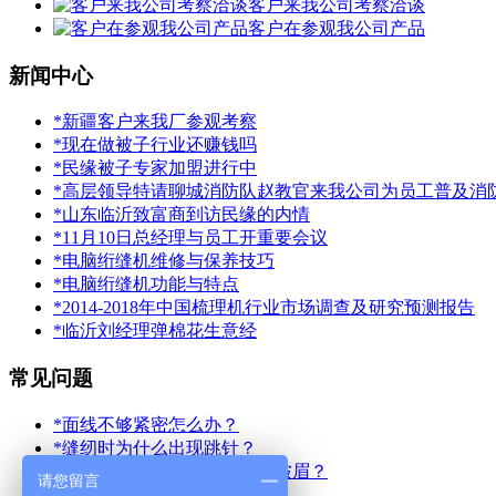
客户来我公司考察洽谈
客户在参观我公司产品
新闻中心
*新疆客户来我厂参观考察
*现在做被子行业还赚钱吗
*民缘被子专家加盟进行中
*高层领导特请聊城消防队赵教官来我公司为员工普及消
*山东临沂致富商到访民缘的内情
*11月10日总经理与员工开重要会议
*电脑绗缝机维修与保养技巧
*电脑绗缝机功能与特点
*2014-2018年中国梳理机行业市场调查及研究预测报告
*临沂刘经理弹棉花生意经
常见问题
*面线不够紧密怎么办？
*缝纫时为什么出现跳针？
*为什么绗缝出的被子有大量皱眉？
请您留言
*梳理机故障的排除方法