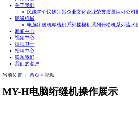
关于我们
民缘简介
民缘宗旨
企业文化
企业荣誉
质量认可
公司
民缘机械
电脑绗缝机
精梳机系列
揉棉机系列
开松机系列
流水
新闻中心
视频中心
睡眠卫士
招聘中心
联系我们
我们的客户
当前位置 ：
首页
>
视频
MY-H电脑绗缝机操作展示