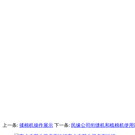
上一条:
揉棉机操作展示
下一条:
民缘公司绗缝机和梳棉机使用